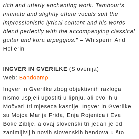
rich and utterly enchanting work. Tambour’s
intimate and slightly effete vocals suit the
impressionistic lyrical content and his words
blend perfectly with the accompanying classical
guitar and kora arpeggios.
” – Whisperin And
Hollerin
INGVER IN GVERILKE
(Slovenija)
Web:
Bandcamp
Ingver in Gverilke zbog objektivnih razloga
nismo uspjeli ugostiti u lipnju, ali evo ih u
Močvari tri mjeseca kasnije. Ingver in Gverilke
su Mojca Marija Frida, Enja Rojenica i Eva
Boke Ziblje, a ovaj slovenski tri jedan je od
zanimljivijih novih slovenskih bendova u što