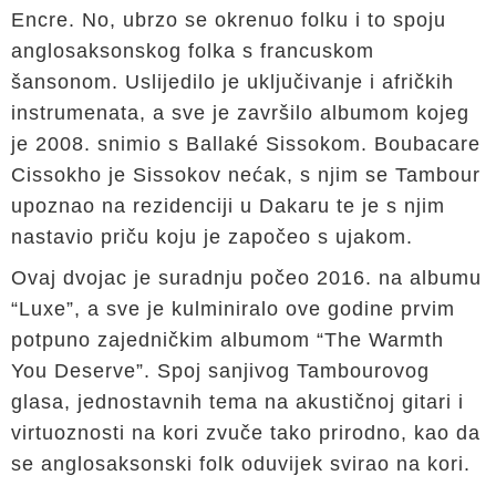
Encre. No, ubrzo se okrenuo folku i to spoju
anglosaksonskog folka s francuskom
šansonom. Uslijedilo je uključivanje i afričkih
instrumenata, a sve je završilo albumom kojeg
je 2008. snimio s Ballaké Sissokom. Boubacare
Cissokho je Sissokov nećak, s njim se Tambour
upoznao na rezidenciji u Dakaru te je s njim
nastavio priču koju je započeo s ujakom.
Ovaj dvojac je suradnju počeo 2016. na albumu
“Luxe”, a sve je kulminiralo ove godine prvim
potpuno zajedničkim albumom “The Warmth
You Deserve”. Spoj sanjivog Tambourovog
glasa, jednostavnih tema na akustičnoj gitari i
virtuoznosti na kori zvuče tako prirodno, kao da
se anglosaksonski folk oduvijek svirao na kori.