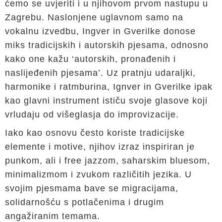
ćemo se uvjeriti i u njihovom prvom nastupu u
Zagrebu. Naslonjene uglavnom samo na
vokalnu izvedbu, Ingver in Gverilke donose
miks tradicijskih i autorskih pjesama, odnosno
kako one kažu ‘autorskih, pronađenih i
naslijeđenih pjesama’. Uz pratnju udaraljki,
harmonike i ratmburina, Ignver in Gverilke ipak
kao glavni instrument ističu svoje glasove koji
vrludaju od višeglasja do improvizacije.
Iako kao osnovu često koriste tradicijske
elemente i motive, njihov izraz inspiriran je
punkom, ali i free jazzom, saharskim bluesom,
minimalizmom i zvukom različitih jezika. U
svojim pjesmama bave se migracijama,
solidarnošću s potlačenima i drugim
angažiranim temama.