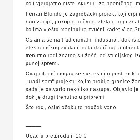
koji vjerojatno niste iskusili. Iza neobičnog i
Ferrari Blonde je zagrebački projekt koji crpi
ruinizacije, pokojeg bučnog izleta u nepoznat
kojima vješto manipulira zvučni kadet Vice St
Oslanja se na tradicionalni industrial, dok i
elektroničkog zvuka i melankoličnog ambienta.
trenutno radi znatno su žešći od studijskog i
punoj spremi.
Ovaj mladić mogao se susresti i u post-rock
„uradi sam“ projektu kojim probija granice žan
sada je ostvario nekoliko nastupa. Objavio j
dok je drugi trenutno u pripremi.
Što reći, osim očekujte neočekivano!
▬▬▬
Upad u pretprodaji: 10 €