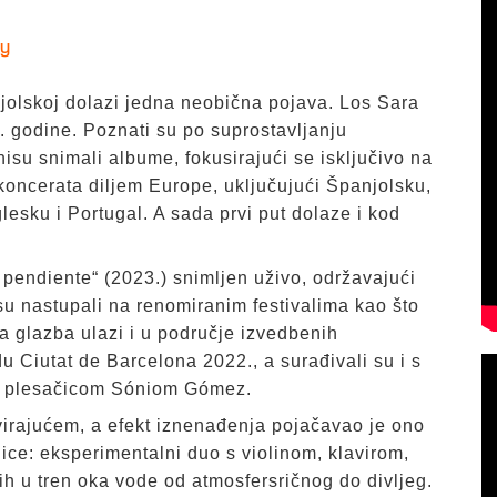
fy
jolskoj dolazi jedna neobična pojava. Los Sara
 godine. Poznati su po suprostavljanju
nisu snimali albume, fokusirajući se isključivo na
koncerata diljem Europe, uključujući Španjolsku,
esku i Portugal. A sada prvi put dolaze i kod
 pendiente“ (2023.) snimljen uživo, održavajući
su nastupali na renomiranim festivalima kao što
 glazba ulazi i u područje izvedbenih
u Ciutat de Barcelona 2022., a surađivali su i s
 i plesačicom Sóniom Gómez.
virajućem, a efekt iznenađenja pojačavao je ono
ice: eksperimentalni duo s violinom, klavirom,
ih u tren oka vode od atmosfersričnog do divljeg.