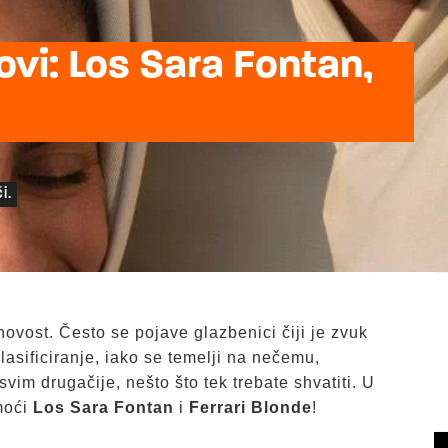
vi: Los Sara Fontan,
i.
ovost. Često se pojave glazbenici čiji je zvuk
klasificiranje, iako se temelji na nečemu,
asvim drugačije, nešto što tek trebate shvatiti. U
moći
Los Sara Fontan
i
Ferrari Blonde
!