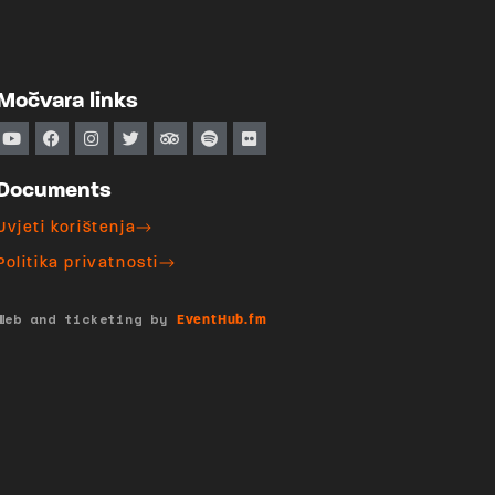
Močvara links
Documents
Uvjeti korištenja
Politika privatnosti
Web and ticketing by
EventHub.fm