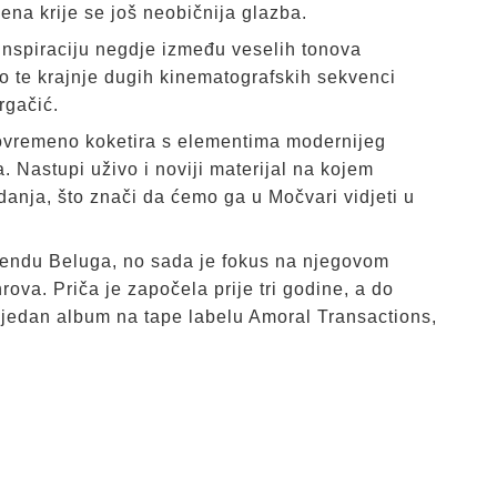
mena krije se još neobičnija glazba.
 inspiraciju negdje između veselih tonova
o te krajnje dugih kinematografskih sekvenci
rgačić.
stovremeno koketira s elementima modernijeg
 Nastupi uživo i noviji materijal na kojem
zdanja, što znači da ćemo ga u Močvari vidjeti u
 bendu Beluga, no sada je fokus na njegovom
rova. Priča je započela prije tri godine, a do
e jedan album na tape labelu Amoral Transactions,