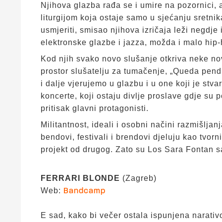
Njihova glazba rađa se i umire na pozornici, 
liturgijom koja ostaje samo u sjećanju sretnik
usmjeriti, smisao njihova izričaja leži negdj
elektronske glazbe i jazza, možda i malo hip
Kod njih svako novo slušanje otkriva neke no
prostor slušatelju za tumačenje, „Queda pend
i dalje vjerujemo u glazbu i u one koji je st
koncerte, koji ostaju divlje proslave gdje su p
pritisak glavni protagonisti.
Militantnost, ideali i osobni načini razmišljanj
bendovi, festivali i brendovi djeluju kao tvor
projekt od drugog. Zato su Los Sara Fontan sa
FERRARI BLONDE
(Zagreb)
Web:
Bandcamp
E sad, kako bi večer ostala ispunjena narati