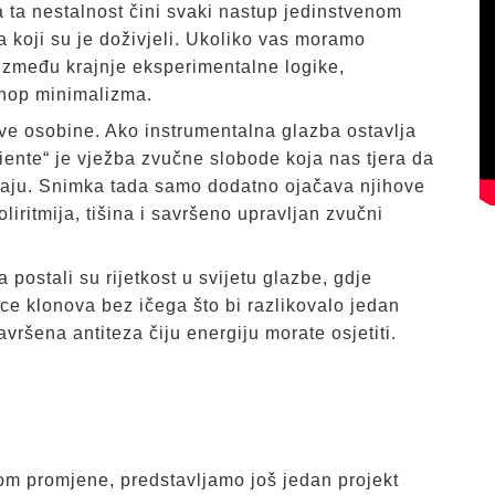
a ta nestalnost čini svaki nastup jedinstvenom
a koji su je doživjeli. Ukoliko vas moramo
e između krajnje eksperimentalne logike,
-hop minimalizma.
ve osobine. Ako instrumentalna glazba ostavlja
iente“ je vježba zvučne slobode koja nas tjera da
varaju. Snimka tada samo dodatno ojačava njihove
oliritmija, tišina i savršeno upravljan zvučni
a postali su rijetkost u svijetu glazbe, gdje
nice klonova bez ičega što bi razlikovalo jedan
vršena antiteza čiju energiju morate osjetiti.
vom promjene, predstavljamo još jedan projekt