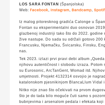
LOS SARA FONTAN
(Španjolska)
Web:
,
,
,
Facebook
Instagram
Bandcamp
Spoti
Iz malog pitoresknog gradića Calonge u Špan
Fontan su eksperimentalni duo osnovan 2019.
glazbenoj industriji tako što do 2022. godine 
žive nastupe. Do sada su održali gotovo 200 
Francusku, Njemačku, Švicarsku, Finsku, Engl
nas.
Tek 2023. izlazi prvi pravi debi album „Queda
njihovu autentičnost i slobodu izraza. Potom 
su Eurosonic, ArcTanGent, Womad itd. Njihova
umjetnosti. Projekt 4132314 osvojio je nagrad
katalonskom pjesnikinjom BlancaLlum Vidal
Nitko nije znao što očekivati na prvom dugos
što je do tada bilo moguće čuti samo s pozorn
bubnjevima i arsenalom pedala i efekata koji 