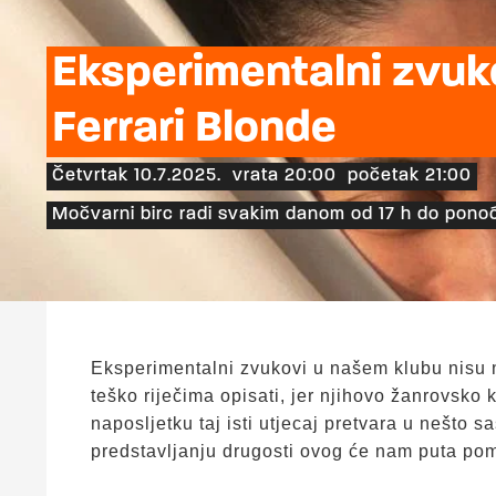
Eksperimentalni zvuko
Ferrari Blonde
Četvrtak 10.7.2025.
vrata 20:00
početak 21:00
Močvarni birc radi svakim danom od 17 h do ponoć
Eksperimentalni zvukovi u našem klubu nisu n
teško riječima opisati, jer njihovo žanrovsko 
naposljetku taj isti utjecaj pretvara u nešto s
predstavljanju drugosti ovog će nam puta po