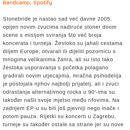
,
Bandcamp
Spotify
Stonebride je nastao sad već davne 2005.
opijen novim zvucima nadiruće stoner doom
scene s misijom sviranja što već broja
koncerata i turneja. Žestoko su jahali cestama
diljem Europe, otvarali ili dijelili pozornicu s
mnogima velikanima žanra, ali su isto tako
žestoka usporavanja s početka polagano
gradirali novim utjecajima, mračna psihodelija
je postojala njihov najbolji prijatelj, ali i zvuci
odrastanja alternativnog rocka u 90′-ima su
također našli svoje mjetso među rifovima. Na
zadnjem EP-u su bili još pjevniji nego inače i
potom pauza. Rijetki su koncerti u Zagrebu,
turneje su također ostale sa strane jer su nove