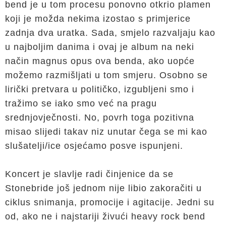
bend je u tom procesu ponovno otkrio plamen
koji je možda nekima izostao s primjerice
zadnja dva uratka. Sada, smjelo razvaljaju kao
u najboljim danima i ovaj je album na neki
način magnus opus ova benda, ako uopće
možemo razmišljati u tom smjeru. Osobno se
lirički pretvara u političko, izgubljeni smo i
tražimo se iako smo već na pragu
srednjovječnosti. No, povrh toga pozitivna
misao slijedi takav niz unutar čega se mi kao
slušatelji/ice osjećamo posve ispunjeni.
Koncert je slavlje radi činjenice da se
Stonebride još jednom nije libio zakoračiti u
ciklus snimanja, promocije i agitacije. Jedni su
od, ako ne i najstariji živući heavy rock bend