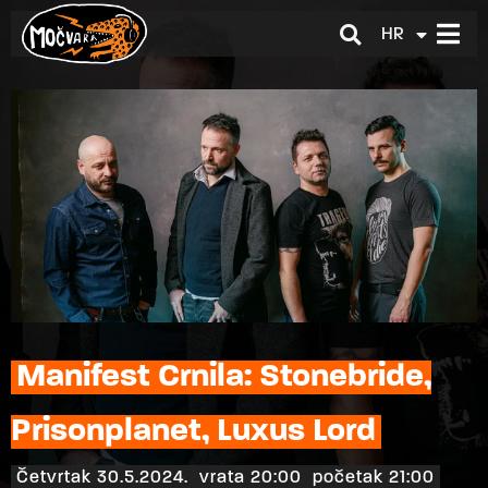
HR
EN
Manifest Crnila: Stonebride,
Prisonplanet, Luxus Lord
Četvrtak 30.5.2024.
vrata 20:00
početak 21:00