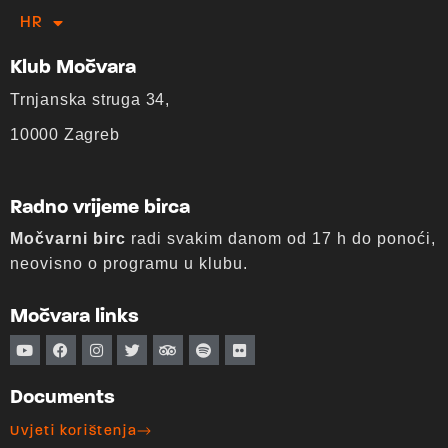
HR
EN
Klub Močvara
Trnjanska struga 34,
10000 Zagreb
Radno vrijeme birca
Močvarni birc
radi svakim danom od 17 h do ponoći,
neovisno o programu u klubu.
Močvara links
Documents
Uvjeti korištenja