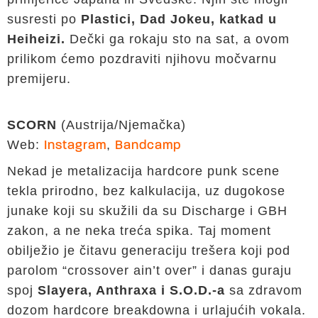
susresti po
Plastici, Dad Jokeu, katkad u
Heiheizi.
Dečki ga rokaju sto na sat, a ovom
prilikom ćemo pozdraviti njihovu močvarnu
premijeru.
SCORN
(Austrija/Njemačka)
Web:
,
Instagram
Bandcamp
Nekad je metalizacija hardcore punk scene
tekla prirodno, bez kalkulacija, uz dugokose
junake koji su skužili da su Discharge i GBH
zakon, a ne neka treća spika. Taj moment
obilježio je čitavu generaciju trešera koji pod
parolom “crossover ain’t over” i danas guraju
spoj
Slayera, Anthraxa i S.O.D.-a
sa zdravom
dozom hardcore breakdowna i urlajućih vokala.