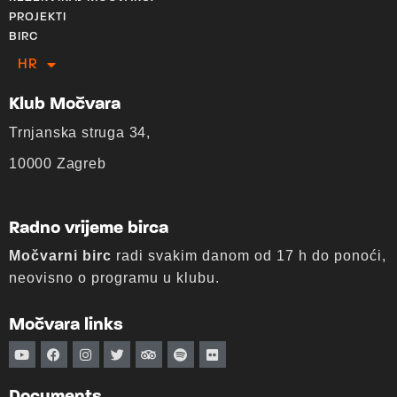
PROJEKTI
BIRC
HR
EN
Klub Močvara
Trnjanska struga 34,
10000 Zagreb
Radno vrijeme birca
Močvarni birc
radi svakim danom od 17 h do ponoći,
neovisno o programu u klubu.
Močvara links