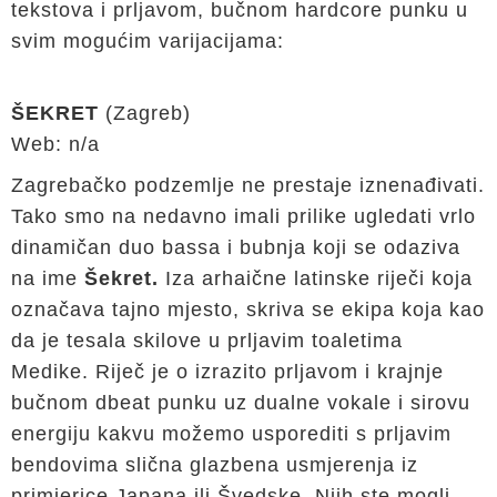
tekstova i prljavom, bučnom hardcore punku u
svim mogućim varijacijama:
ŠEKRET
(Zagreb)
Web: n/a
Zagrebačko podzemlje ne prestaje iznenađivati.
Tako smo na nedavno imali prilike ugledati vrlo
dinamičan duo bassa i bubnja koji se odaziva
na ime
Šekret.
Iza arhaične latinske riječi koja
označava tajno mjesto, skriva se ekipa koja kao
da je tesala skilove u prljavim toaletima
Medike. Riječ je o izrazito prljavom i krajnje
bučnom dbeat punku uz dualne vokale i sirovu
energiju kakvu možemo usporediti s prljavim
bendovima slična glazbena usmjerenja iz
primjerice Japana ili Švedske. Njih ste mogli