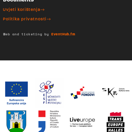
Documents
Uvjeti korištenja
Politika privatnosti
Web and ticketing by
EventHub.fm