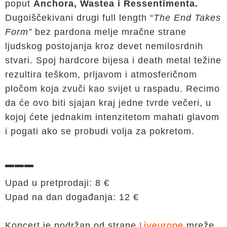
poput
Anchora, Wastea i Ressentimenta.
Dugoiščekivani drugi full length “
The End Takes
Form”
bez pardona melje mračne strane
ljudskog postojanja kroz devet nemilosrdnih
stvari. Spoj hardcore bijesa i death metal težine
rezultira teškom, prljavom i atmosferičnom
pločom koja zvuči kao svijet u raspadu. Recimo
da će ovo biti sjajan kraj jedne tvrde večeri, u
kojoj ćete jednakim intenzitetom mahati glavom
i pogati ako se probudi volja za pokretom.
▬▬▬
Upad u pretprodaji: 8 €
Upad na dan događanja: 12 €
Koncert je podržan od strane
mreže.
Liveurope