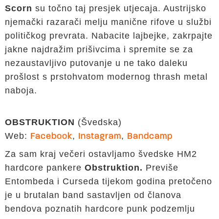
Scorn
su točno taj presjek utjecaja. Austrijsko
njemački razarači melju manične rifove u službi
političkog prevrata. Nabacite lajbejke, zakrpajte
jakne najdražim prišivcima i spremite se za
nezaustavljivo putovanje u ne tako daleku
prošlost s prstohvatom modernog thrash metal
naboja.
OBSTRUKTION
(Švedska)
Web:
,
,
Facebook
Instagram
Bandcamp
Za sam kraj večeri ostavljamo švedske HM2
hardcore pankere
Obstruktion.
Previše
Entombeda i Curseda tijekom godina pretočeno
je u brutalan band sastavljen od članova
bendova poznatih hardcore punk podzemlju