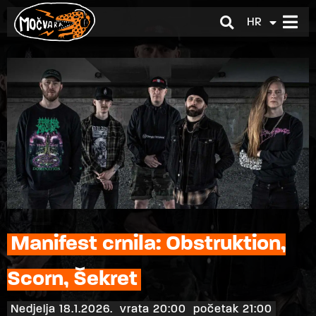
HR
EN
Manifest crnila: Obstruktion,
Scorn, Šekret
Nedjelja 18.1.2026.
vrata 20:00
početak 21:00