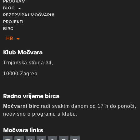
PROGRAM
BLOG
REZERVIRAJ MOČVARU!
PROJEKTI
BIRC
HR
EN
Klub Močvara
Trnjanska struga 34,
10000 Zagreb
Radno vrijeme birca
Močvarni birc
radi svakim danom od 17 h do ponoći,
neovisno o programu u klubu.
Močvara links