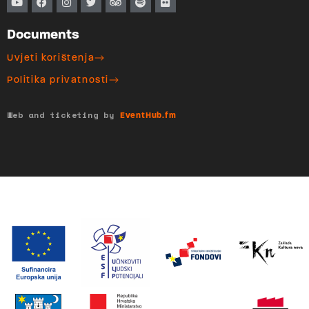
Documents
Uvjeti korištenja
Politika privatnosti
Web and ticketing by
EventHub.fm