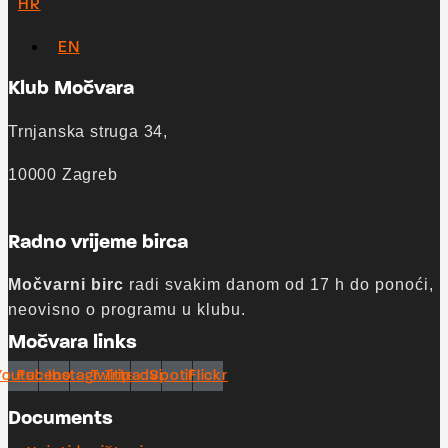
HR
EN
Klub Močvara
Trnjanska struga 34,
10000 Zagreb
Radno vrijeme birca
Močvarni birc
radi svakim danom od 17 h do ponoći,
neovisno o programu u klubu.
Močvara links
Youtube
Facebook
Instagram
Twitter
Tripadvisor
Spotify
Flickr
Documents