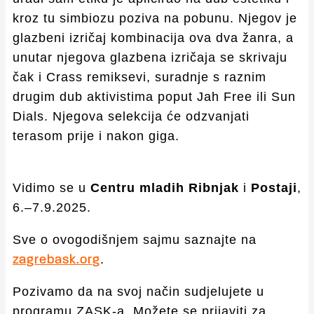
kroz tu simbiozu poziva na pobunu. Njegov je
glazbeni izričaj kombinacija ova dva žanra, a
unutar njegova glazbena izričaja se skrivaju
čak i Crass remiksevi, suradnje s raznim
drugim dub aktivistima poput Jah Free ili Sun
Dials. Njegova selekcija će odzvanjati
terasom prije i nakon giga.
Vidimo se u
Centru mladih Ribnjak
i
Postaji
,
6.–7.9.2025.
Sve o ovogodišnjem sajmu saznajte na
.
zagrebask.org
Pozivamo da na svoj način sudjelujete u
programu ZASK-a. Možete se prijaviti za