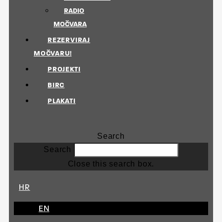
RADIO
MOČVARA
REZERVIRAJ
MOČVARU!
PROJEKTI
BIRC
PLAKATI
Search
Search
Close this search box.
HR
EN