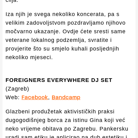
cilja.
Iza njih je svega nekoliko koncerata, pa s
velikim zadovoljstvom pozdravljamo njihovo
močvarno ukazanje. Ovdje ćete sresti same
veterane lokalnog podzemlja, svratite i
provjerite što su smjelo kuhali posljednjih
nekoliko mjeseci.
FOREIGNERS EVERYWHERE DJ SET
(Zagreb)
Web:
,
Facebook
Bandcamp
Glazbeni produžetak aktivističkih praksi
dugogodišnjeg borca za istinu Gina koji već
neko vrijeme obitava po Zagrebu. Pankersku
uradi sam etiku je aplicirao na dub estetiku i