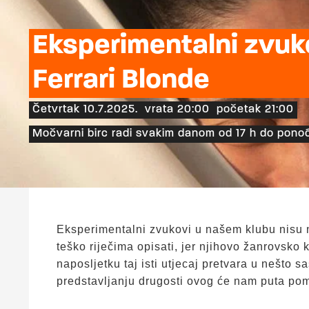
Eksperimentalni zvuko
Ferrari Blonde
Četvrtak 10.7.2025.
vrata 20:00
početak 21:00
Močvarni birc radi svakim danom od 17 h do ponoć
Eksperimentalni zvukovi u našem klubu nisu n
teško riječima opisati, jer njihovo žanrovsko 
naposljetku taj isti utjecaj pretvara u nešto s
predstavljanju drugosti ovog će nam puta po