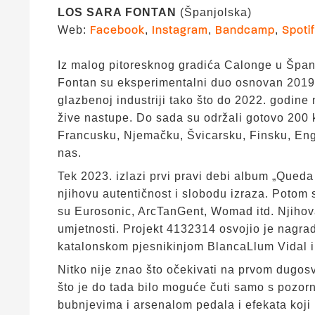
LOS SARA FONTAN
(Španjolska)
Web:
,
,
,
Facebook
Instagram
Bandcamp
Spoti
Iz malog pitoresknog gradića Calonge u Špan
Fontan su eksperimentalni duo osnovan 2019.
glazbenoj industriji tako što do 2022. godine 
žive nastupe. Do sada su održali gotovo 200 
Francusku, Njemačku, Švicarsku, Finsku, Engl
nas.
Tek 2023. izlazi prvi pravi debi album „Queda
njihovu autentičnost i slobodu izraza. Potom 
su Eurosonic, ArcTanGent, Womad itd. Njihova
umjetnosti. Projekt 4132314 osvojio je nagrad
katalonskom pjesnikinjom BlancaLlum Vidal
Nitko nije znao što očekivati na prvom dugos
što je do tada bilo moguće čuti samo s pozorn
bubnjevima i arsenalom pedala i efekata koji 