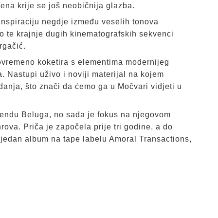
mena krije se još neobičnija glazba.
 inspiraciju negdje između veselih tonova
o te krajnje dugih kinematografskih sekvenci
rgačić.
stovremeno koketira s elementima modernijeg
 Nastupi uživo i noviji materijal na kojem
zdanja, što znači da ćemo ga u Močvari vidjeti u
 bendu Beluga, no sada je fokus na njegovom
rova. Priča je započela prije tri godine, a do
e jedan album na tape labelu Amoral Transactions,