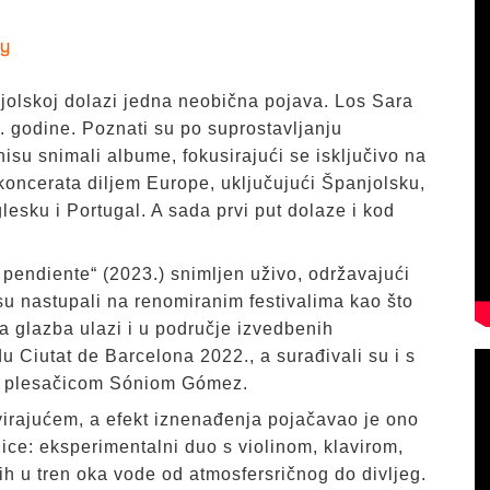
fy
jolskoj dolazi jedna neobična pojava. Los Sara
 godine. Poznati su po suprostavljanju
nisu snimali albume, fokusirajući se isključivo na
koncerata diljem Europe, uključujući Španjolsku,
esku i Portugal. A sada prvi put dolaze i kod
 pendiente“ (2023.) snimljen uživo, održavajući
su nastupali na renomiranim festivalima kao što
 glazba ulazi i u područje izvedbenih
u Ciutat de Barcelona 2022., a surađivali su i s
 i plesačicom Sóniom Gómez.
virajućem, a efekt iznenađenja pojačavao je ono
ice: eksperimentalni duo s violinom, klavirom,
ih u tren oka vode od atmosfersričnog do divljeg.