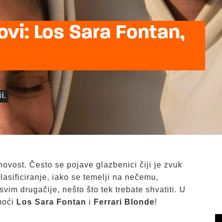
vi: Los Sara Fontan,
i.
ovost. Često se pojave glazbenici čiji je zvuk
klasificiranje, iako se temelji na nečemu,
asvim drugačije, nešto što tek trebate shvatiti. U
moći
Los Sara Fontan
i
Ferrari Blonde
!