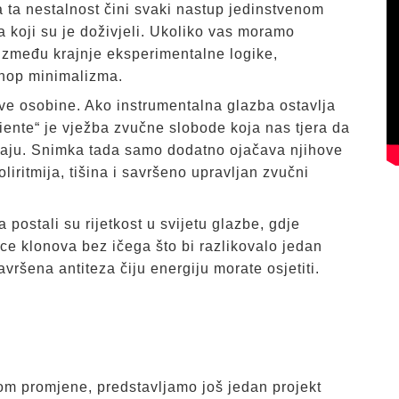
a ta nestalnost čini svaki nastup jedinstvenom
a koji su je doživjeli. Ukoliko vas moramo
e između krajnje eksperimentalne logike,
-hop minimalizma.
ve osobine. Ako instrumentalna glazba ostavlja
iente“ je vježba zvučne slobode koja nas tjera da
varaju. Snimka tada samo dodatno ojačava njihove
oliritmija, tišina i savršeno upravljan zvučni
a postali su rijetkost u svijetu glazbe, gdje
nice klonova bez ičega što bi razlikovalo jedan
vršena antiteza čiju energiju morate osjetiti.
vom promjene, predstavljamo još jedan projekt