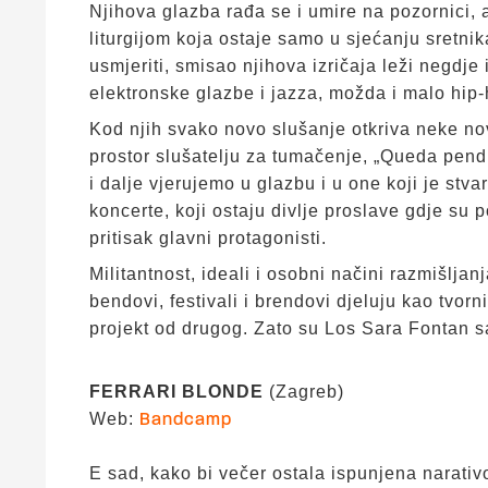
Njihova glazba rađa se i umire na pozornici, 
liturgijom koja ostaje samo u sjećanju sretnik
usmjeriti, smisao njihova izričaja leži negdj
elektronske glazbe i jazza, možda i malo hip
Kod njih svako novo slušanje otkriva neke no
prostor slušatelju za tumačenje, „Queda pend
i dalje vjerujemo u glazbu i u one koji je st
koncerte, koji ostaju divlje proslave gdje su p
pritisak glavni protagonisti.
Militantnost, ideali i osobni načini razmišljanj
bendovi, festivali i brendovi djeluju kao tvor
projekt od drugog. Zato su Los Sara Fontan sa
FERRARI BLONDE
(Zagreb)
Web:
Bandcamp
E sad, kako bi večer ostala ispunjena narati