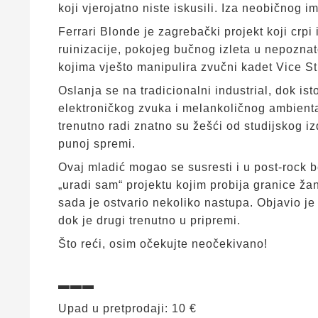
koji vjerojatno niste iskusili. Iza neobičnog i
Ferrari Blonde je zagrebački projekt koji crpi
ruinizacije, pokojeg bučnog izleta u nepoznat
kojima vješto manipulira zvučni kadet Vice St
Oslanja se na tradicionalni industrial, dok i
elektroničkog zvuka i melankoličnog ambienta.
trenutno radi znatno su žešći od studijskog i
punoj spremi.
Ovaj mladić mogao se susresti i u post-rock
„uradi sam“ projektu kojim probija granice žan
sada je ostvario nekoliko nastupa. Objavio j
dok je drugi trenutno u pripremi.
Što reći, osim očekujte neočekivano!
▬▬▬
Upad u pretprodaji: 10 €