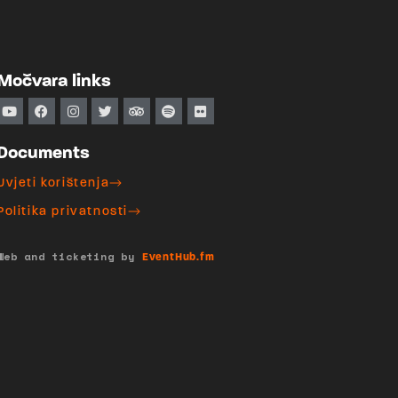
Močvara links
Documents
Uvjeti korištenja
Politika privatnosti
Web and ticketing by
EventHub.fm