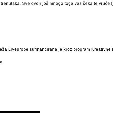
h trenutaka. Sve ovo i još mnogo toga vas čeka te vruće l
ža Liveurope sufinancirana je kroz program Kreativne 
a.