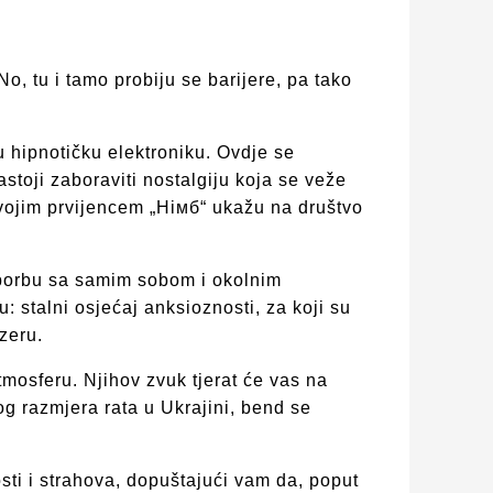
, tu i tamo probiju se barijere, pa tako
u hipnotičku elektroniku. Ovdje se
stoji zaboraviti nostalgiju koja se veže
 svojim prvijencem „Німб“ ukažu na društvo
, borbu sa samim sobom i okolnim
 stalni osjećaj anksioznosti, za koji su
zeru.
mosferu. Njihov zvuk tjerat će vas na
nog razmjera rata u Ukrajini, bend se
osti i strahova, dopuštajući vam da, poput