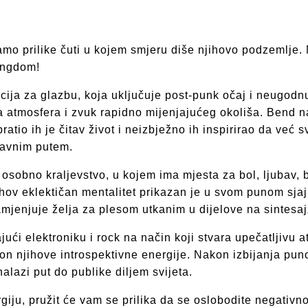
o prilike čuti u kojem smjeru diše njihovo podzemlje. No
ingdom!
acija za glazbu, koja uključuje post-punk očaj i neugodn
a atmosfera i zvuk rapidno mijenjajućeg okoliša. Bend na
atio ih je čitav život i neizbježno ih inspirirao da već
ravnim putem.
 osobno kraljevstvo, u kojem ima mjesta za bol, ljubav
ov eklektičan mentalitet prikazan je u svom punom sjaju:
mjenjuje želja za plesom utkanim u dijelove na sintesaj
i elektroniku i rock na način koji stvara upečatljivu at
i ton njihove introspektivne energije. Nakon izbijanja pu
alazi put do publike diljem svijeta.
rgiju, pružit će vam se prilika da se oslobodite negativn