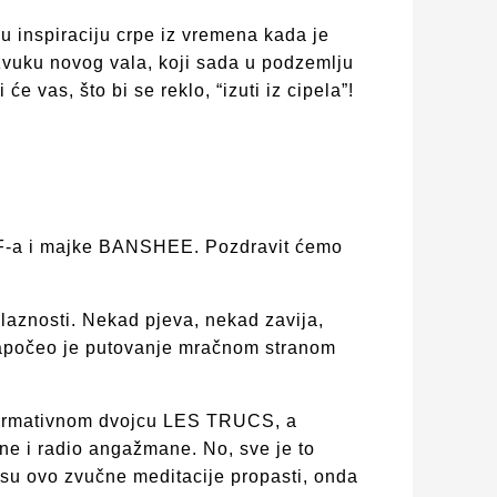
ju inspiraciju crpe iz vremena kada je
zvuku novog vala, koji sada u podzemlju
 vas, što bi se reklo, “izuti iz cipela”!
AF-a i majke BANSHEE. Pozdravit ćemo
laznosti. Nekad pjeva, nekad zavija,
 započeo je putovanje mračnom stranom
rformativnom dvojcu LES TRUCS, a
ne i radio angažmane. No, sve je to
 su ovo zvučne meditacije propasti, onda