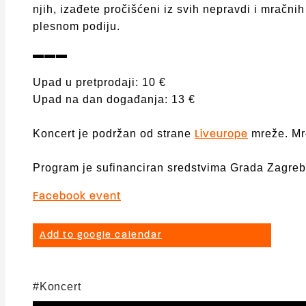
njih, izađete pročišćeni iz svih nepravdi i mračni
plesnom podiju.
▬▬▬
Upad u pretprodaji: 10 €
Upad na dan događanja: 13 €
Koncert je podržan od strane
mreže. Mre
Liveurope
Program je sufinanciran sredstvima Grada Zagreb
Facebook event
Add to google calendar
Koncert