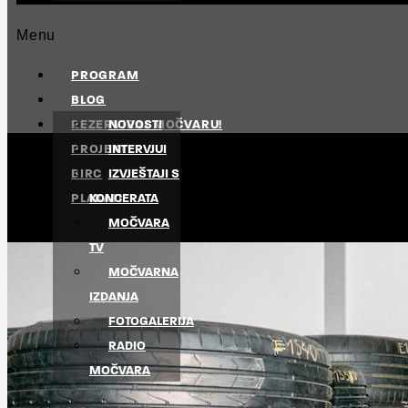
Menu
PROGRAM
BLOG
REZERVIRAJ MOČVARU!
NOVOSTI
PROJEKTI
INTERVJUI
BIRC
IZVJEŠTAJI S
PLAKATI
KONCERATA
MOČVARA
TV
MOČVARNA
IZDANJA
FOTOGALERIJA
RADIO
MOČVARA