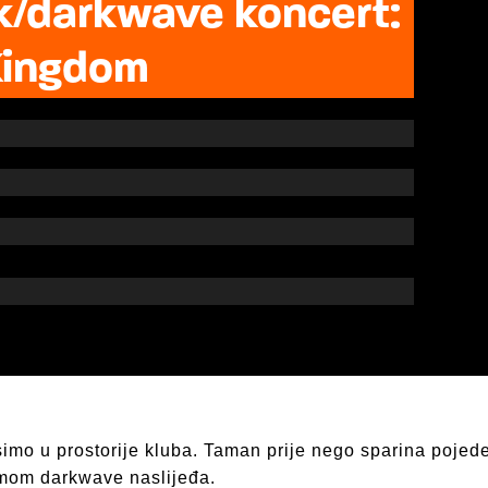
k/darkwave koncert:
 Kingdom
imo u prostorije kluba. Taman prije nego sparina pojede
itmom darkwave naslijeđa.