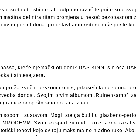
u sretnu tri slične, ali potpuno različite priče koje svo
itam mašina definira ritam promjena u nekoć bezopasnom 
ovim postulatima, predstavljamo redom naše goste koji će
g bassa, kreće njemački otuđenik DAS KINN, sin oca D
cka i sintesajzera.
koji pruža zvučni beskompromis, prkoseći konceptima pro
va izvedba donosi. Svojim prvim albumom „Ruinenkampf“
i granice onog što smo do tada znali.
m sobom i sustavom. Mogli ste ga čuti i u glazbeno-pe
la MMODEMM. Svoju ekspertizu nudi i kroz razne kazališ
ntetički tonovi koje sviraju maksimalno hladne ruke. Ako