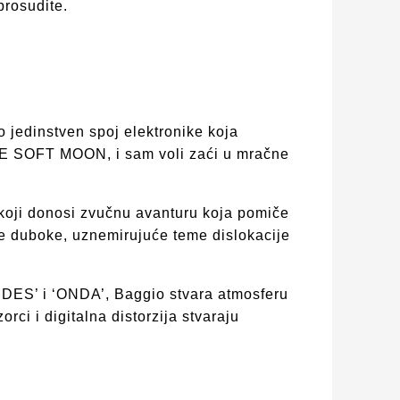
prosudite.
 jedinstven spoj elektronike koja
 THE SOFT MOON, i sam voli zaći u mračne
koji donosi zvučnu avanturu koja pomiče
uje duboke, uznemirujuće teme dislokacije
IDES’ i ‘ONDA’, Baggio stvara atmosferu
rci i digitalna distorzija stvaraju