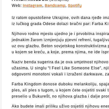
Web:
,
,
Instagram
Bandcamp
Spotify
Iz ratom opustošene Ukrajine, ovih dana rjeđe imam
iz lučkog grada Odese dolazi bračni par: Farba K
Njihovo rodno mjesto ujedno je i prvobitna inspir
jednakim žarom izmjenjuju pjevni refreni, tugaljiv
uz ovu glazbu. Beton sovjetskog konstruktivizma pr
u kojem se kreću, a koje, prema njima, ne ide isp
Naziv benda sugerira da je ova umjetnost njihovo
užasima. U singlu “I Feel Like Someone Else”, njih
odgovorni monotoni vokali i izraženi darkwave, za
Farba Kingdom donose duboku melankoliju, spajajuć
ples, ali ples s tugom, u kojem ćete osjetiti svak
preselio u Bukurešt, no njihova glazba i dalje pron
Ako budete imali priliku uživo osjetiti njihovu ene