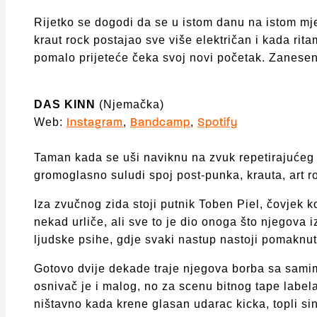
Rijetko se dogodi da se u istom danu na istom mjest
kraut rock postajao sve više električan i kada r
pomalo prijeteće čeka svoj novi početak. Zaneseni 
DAS KINN
(Njemačka)
Web:
,
,
Instagram
Bandcamp
Spotify
Taman kada se uši naviknu na zvuk repetirajuće
gromoglasno suludi spoj post-punka, krauta, art ro
Iza zvučnog zida stoji putnik Toben Piel, čovjek 
nekad urliče, ali sve to je dio onoga što njego
ljudske psihe, gdje svaki nastup nastoji pomaknut
Gotovo dvije dekade traje njegova borba sa sami
osnivač je i malog, no za scenu bitnog tape labe
ništavno kada krene glasan udarac kicka, topli si