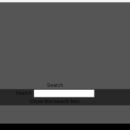
Search
Search
Close this search box.