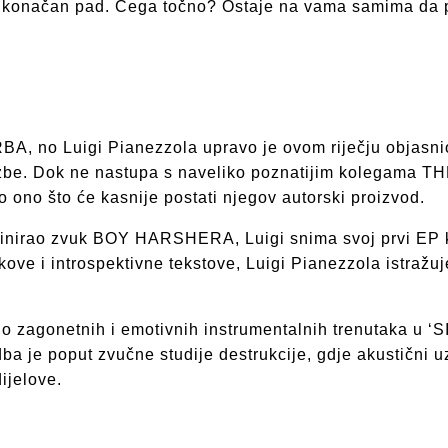
za konačan pad. Čega točno? Ostaje na vama samima da 
A, no Luigi Pianezzola upravo je ovom riječju objasnio
 glazbe. Dok ne nastupa s naveliko poznatijim kolegama
o ono što će kasnije postati njegov autorski proizvod.
finirao zvuk BOY HARSHERA, Luigi snima svoj prvi EP 
kove i introspektivne tekstove, Luigi Pianezzola istraž
 zagonetnih i emotivnih instrumentalnih trenutaka u ‘S
ba je poput zvučne studije destrukcije, gdje akustični uzo
dijelove.