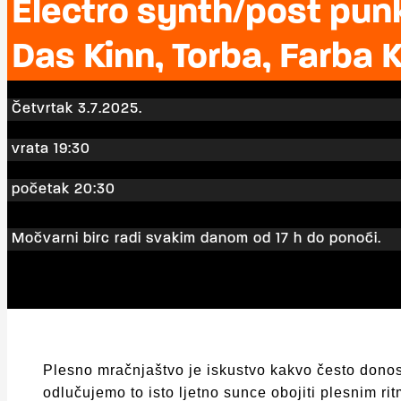
Electro synth/post pun
Das Kinn, Torba, Farba
Četvrtak 3.7.2025.
vrata 19:30
početak 20:30
Močvarni birc radi svakim danom od 17 h do ponoći.
Plesno mračnjaštvo je iskustvo kakvo često donos
odlučujemo to isto ljetno sunce obojiti plesnim r