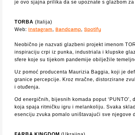
je ovo sjajna prilika da se upoznate s glazbom 
TORBA
(Italija)
Web:
,
,
Instagram
Bandcamp
Spotify
Neobično je nazvati glazbeni projekt imenom TORB
inspiraciju crpi iz punka, industriala i klupske
sfere koje su tijekom pandemije obilježile temeljn
Uz pomoć producenta Maurizia Baggia, koji je de
granice percepcije. Kroz mračne, distorzirane zvu
i otuđenja.
Od energičnih, bijesnih komada poput ‘PUNTO’, do
koja spaja ritmičku igru i melankoliju. Svaka sklad
esenciju zvuka pomalo uništavajući sve njegove 
FARBA KINGDOM
(Ukrajina)