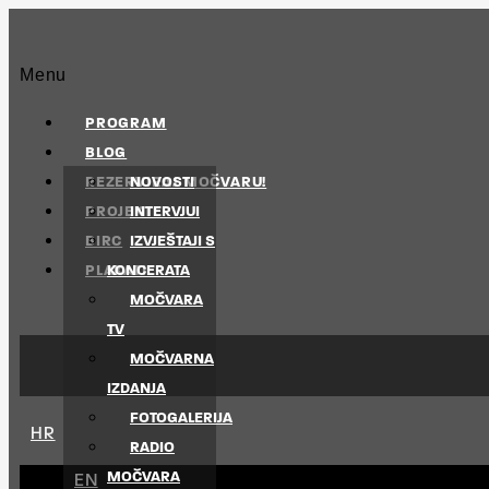
Menu
PROGRAM
BLOG
REZERVIRAJ MOČVARU!
NOVOSTI
PROJEKTI
INTERVJUI
BIRC
IZVJEŠTAJI S
PLAKATI
KONCERATA
MOČVARA
TV
MOČVARNA
IZDANJA
FOTOGALERIJA
HR
RADIO
MOČVARA
EN