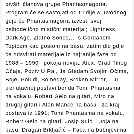
bivših članova grupe Phantasmagoria.
Program će se sastojati od tri dijela; uvodnog
gdje će Phantasmagoria izvesti svoj
psihodelično mistični materijal; Lightness,
Dark Age, Zlatno Sonce,… s Gordanom
Topićem kao gostom na basu, zatim dio gdje
će odsvirati materijale iz najranije faze od
1988 – 1990 i pokoja novija; Alex, Grad Tihog
Očaja, Poziv U Raj, Ja Gledam Svojim Očima,
Boje, Poludi, Someday, Broken Mirror,… u
trenutačnoj postavi benda Tomi Phantasma
na vokalu, Robert Gelo na gitari, Miro na
drugoj gitari i Alan Mance na basu i za kraj
postava iz 1991; Tomi Phantasma na vokalu,
Robert Gelo na gitari, Josip Suić – Joja na
basu, Dragan Brkljačić – Faca na bubnjevima