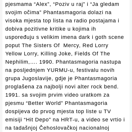
pjesmama “Alex”, “Poziv u raj” i “Ja gledam
svojim očima” Phantasmagoria dolazi na
visoka mjesta top lista na radio postajama i
dobiva pozitivne kritike u kojima ih
uspoređuju s velikim imena dark i goth scene
poput The Sisters Of Mercy, Red Lorry
Yellow Lorry, Killing Joke, Fields Of The
Nephilim,…. 1990. Phantasmagoria nastupa
na posljednjem YURMU-u, festivalu novih
grupa Jugoslavije, gdje je Phantasmagoria
proglašena za najbolji novi alter rock bend.
1991. sa svojim prvim video uratkom za
pjesmu “Better World” Phantasmagoria
dospijeva do prvog mjesta top liste u TV
emisiji “Hit Depo” na HRT-u, a video se vrtio i
na tadašnjoj Čehoslovačkoj nacionalnoj