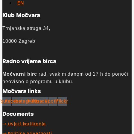
EN
Klub Močvara
Trnjanska struga 34,
10000 Zagreb
Radno vrijeme birca
Močvarni birc
radi svakim danom od 17 h do ponoći,
neovisno o programu u klubu.
Močvara links
Youtube
Facebook
Instagram
Twitter
Tripadvisor
Spotify
Flickr
Documents
Uvjeti korištenja
Politika privatnosti