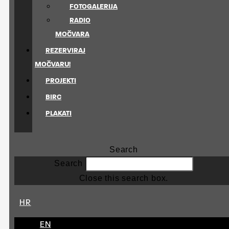
FOTOGALERIJA
RADIO
MOČVARA
REZERVIRAJ
MOČVARU!
PROJEKTI
BIRC
PLAKATI
Search
Search
Close this search box.
HR
EN