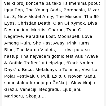
veliki broj koncerta pa tako i s imenima poput
Iggy Pop, The Young Gods, Borghesia, Mizar,
Let 3, New Model Army, The Mission, The 69
Eyes, Christian Death, Clan Of Xymox, Diva
Destruction, Mortiis, Charon, Type O
Negative, Paradise Lost, Moonspell, Love
Among Ruin, She Past Away, Pink Turns
Blue, The March Violets,……dva puta su
nastupili na najvećem gothic festivalu “Wave
& Gothic Treffen” u Leipzigu, “Dark Nation
Days” u Beču, Metaldays u Tolminu, Viva La
Pola! Festivalu u Puli, Exitu u Novom Sadu,
samostalnu turneju po Češkoj i Slovačkoj, u
Grazu, Veneciji, Beogradu, Ljubljani,
Mariboru, Skopju,…