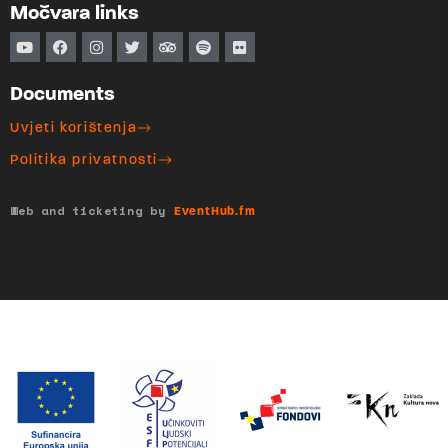
Močvara links
Documents
Uvjeti korištenja
Politika privatnosti
Web and ticketing by
EventHub.fm