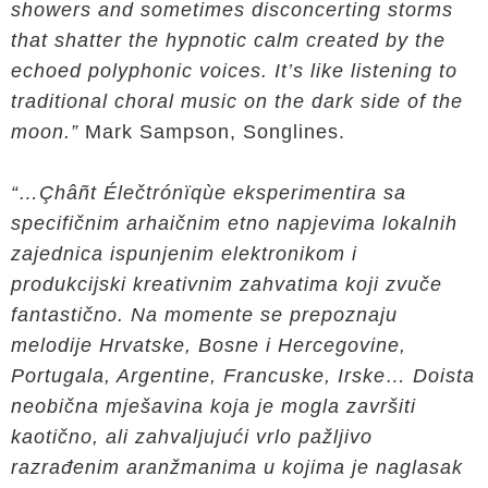
showers and sometimes disconcerting storms
that shatter the hypnotic calm created by the
echoed polyphonic voices. It’s like listening to
traditional choral music on the dark side of the
moon.”
Mark Sampson, Songlines.
“…Çhâñt Élečtrónïqùe eksperimentira sa
specifičnim arhaičnim etno napjevima lokalnih
zajednica ispunjenim elektronikom i
produkcijski kreativnim zahvatima koji zvuče
fantastično. Na momente se prepoznaju
melodije Hrvatske, Bosne i Hercegovine,
Portugala, Argentine, Francuske, Irske… Doista
neobična mješavina koja je mogla završiti
kaotično, ali zahvaljujući vrlo pažljivo
razrađenim aranžmanima u kojima je naglasak