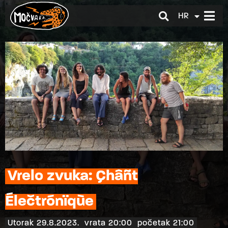
HR
EN
Vrelo zvuka: Çhâñt
Élečtrónïqùe
Utorak 29.8.2023.
vrata 20:00
početak 21:00