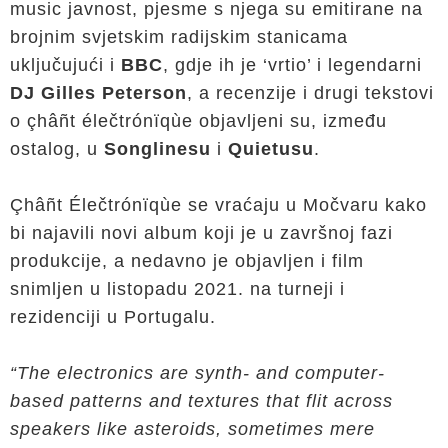
music javnost, pjesme s njega su emitirane na
brojnim svjetskim radijskim stanicama
uključujući i
BBC
, gdje ih je ‘vrtio’ i legendarni
DJ Gilles Peterson
, a recenzije i drugi tekstovi
o çhâñt élečtrónïqùe objavljeni su, između
ostalog, u
Songlinesu
i
Quietusu
.
Çhâñt Élečtrónïqùe se vraćaju u Močvaru kako
bi najavili novi album koji je u završnoj fazi
produkcije, a nedavno je objavljen i film
snimljen u listopadu 2021. na turneji i
rezidenciji u Portugalu.
“The electronics are synth- and computer-
based patterns and textures that flit across
speakers like asteroids, sometimes mere