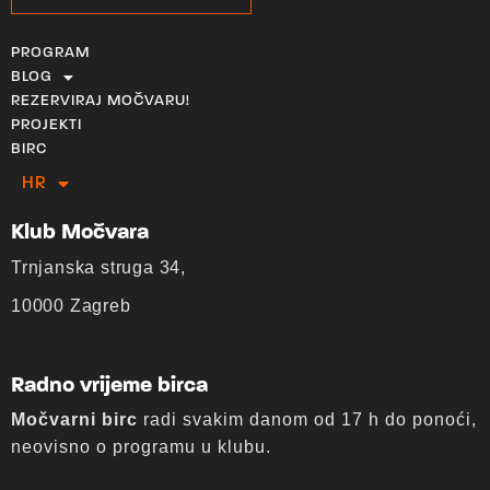
PROGRAM
BLOG
REZERVIRAJ MOČVARU!
PROJEKTI
BIRC
HR
EN
Klub Močvara
Trnjanska struga 34,
10000 Zagreb
Radno vrijeme birca
Močvarni birc
radi svakim danom od 17 h do ponoći,
neovisno o programu u klubu.