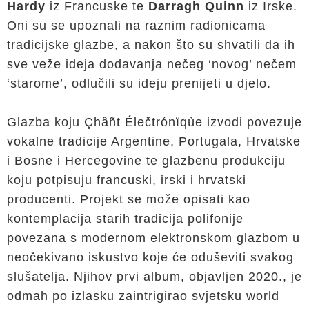
Hardy
iz Francuske te
Darragh Quinn
iz Irske.
Oni su se upoznali na raznim radionicama
tradicijske glazbe, a nakon što su shvatili da ih
sve veže ideja dodavanja nečeg ‘novog’ nečem
‘starome’, odlučili su ideju prenijeti u djelo.
Glazba koju Çhâñt Élečtrónïqùe izvodi povezuje
vokalne tradicije Argentine, Portugala, Hrvatske
i Bosne i Hercegovine te glazbenu produkciju
koju potpisuju francuski, irski i hrvatski
producenti. Projekt se može opisati kao
kontemplacija starih tradicija polifonije
povezana s modernom elektronskom glazbom u
neočekivano iskustvo koje će oduševiti svakog
slušatelja. Njihov prvi album, objavljen 2020., je
odmah po izlasku zaintrigirao svjetsku world