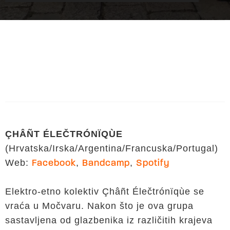
ÇHÂÑT ÉLEČTRÓNÏQÙE
(Hrvatska/Irska/Argentina/Francuska/Portugal)
Web:
,
,
Facebook
Bandcamp
Spotify
Elektro-etno kolektiv Çhâñt Élečtrónïqùe se
vraća u Močvaru. Nakon što je ova grupa
sastavljena od glazbenika iz različitih krajeva