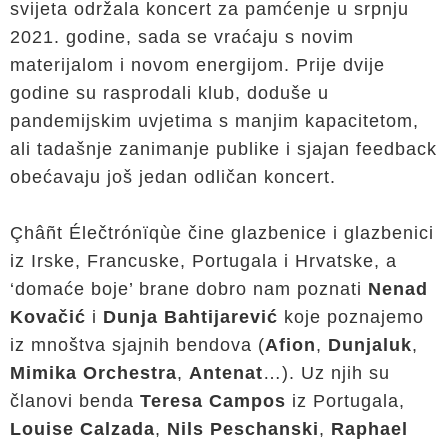
svijeta održala koncert za pamćenje u srpnju
2021. godine, sada se vraćaju s novim
materijalom i novom energijom. Prije dvije
godine su rasprodali klub, doduše u
pandemijskim uvjetima s manjim kapacitetom,
ali tadašnje zanimanje publike i sjajan feedback
obećavaju još jedan odličan koncert.
Çhâñt Élečtrónïqùe čine glazbenice i glazbenici
iz Irske, Francuske, Portugala i Hrvatske, a
‘domaće boje’ brane dobro nam poznati
Nenad
Kovačić
i
Dunja Bahtijarević
koje poznajemo
iz mnoštva sjajnih bendova (
Afion
,
Dunjaluk
,
Mimika Orchestra
,
Antenat
…). Uz njih su
članovi benda
Teresa Campos
iz Portugala,
Louise Calzada
,
Nils Peschanski
,
Raphael