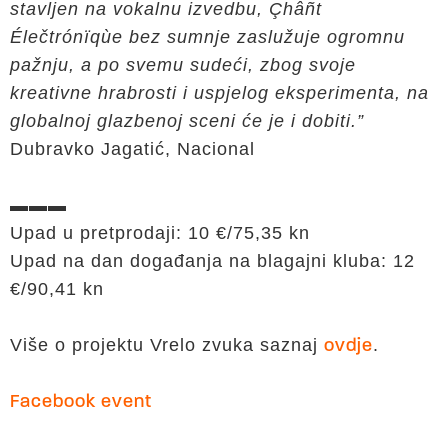
stavljen na vokalnu izvedbu, Çhâñt
Élečtrónïqùe bez sumnje zaslužuje ogromnu
pažnju, a po svemu sudeći, zbog svoje
kreativne hrabrosti i uspjelog eksperimenta, na
globalnoj glazbenoj sceni će je i dobiti.”
Dubravko Jagatić, Nacional
▬▬▬
Upad u pretprodaji: 10 €/75,35 kn
Upad na dan događanja na blagajni kluba: 12
€/90,41 kn
Više o projektu Vrelo zvuka saznaj
.
ovdje
Facebook event