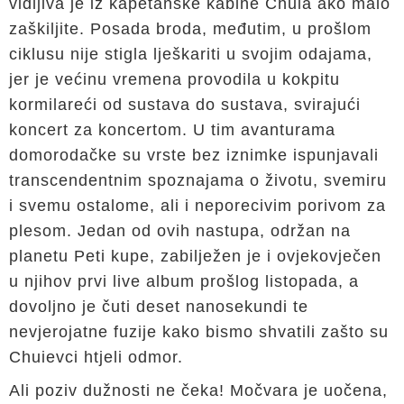
vidljiva je iz kapetanske kabine Chuia ako malo
zaškiljite. Posada broda, međutim, u prošlom
ciklusu nije stigla lješkariti u svojim odajama,
jer je većinu vremena provodila u kokpitu
kormilareći od sustava do sustava, svirajući
koncert za koncertom. U tim avanturama
domorodačke su vrste bez iznimke ispunjavali
transcendentnim spoznajama o životu, svemiru
i svemu ostalome, ali i neporecivim porivom za
plesom. Jedan od ovih nastupa, održan na
planetu Peti kupe, zabilježen je i ovjekovječen
u njihov prvi live album prošlog listopada, a
dovoljno je čuti deset nanosekundi te
nevjerojatne fuzije kako bismo shvatili zašto su
Chuievci htjeli odmor.
Ali poziv dužnosti ne čeka! Močvara je uočena,