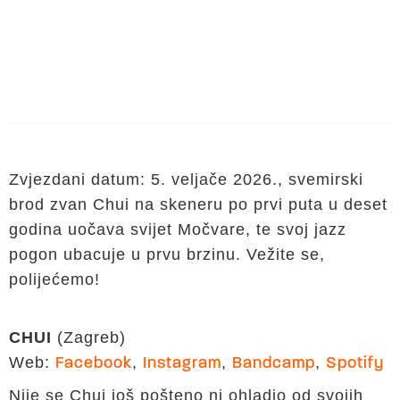
Zvjezdani datum: 5. veljače 2026., svemirski
brod zvan Chui na skeneru po prvi puta u deset
godina uočava svijet Močvare, te svoj jazz
pogon ubacuje u prvu brzinu. Vežite se,
polijećemo!
CHUI
(Zagreb)
Web:
,
,
,
Facebook
Instagram
Bandcamp
Spotify
Nije se Chui još pošteno ni ohladio od svojih