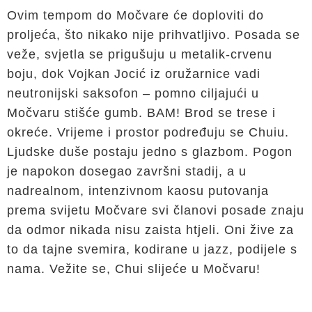
Ovim tempom do Močvare će doploviti do
proljeća, što nikako nije prihvatljivo. Posada se
veže, svjetla se prigušuju u metalik-crvenu
boju, dok Vojkan Jocić iz oružarnice vadi
neutronijski saksofon – pomno ciljajući u
Močvaru stišće gumb. BAM! Brod se trese i
okreće. Vrijeme i prostor podređuju se Chuiu.
Ljudske duše postaju jedno s glazbom. Pogon
je napokon dosegao završni stadij, a u
nadrealnom, intenzivnom kaosu putovanja
prema svijetu Močvare svi članovi posade znaju
da odmor nikada nisu zaista htjeli. Oni žive za
to da tajne svemira, kodirane u jazz, podijele s
nama. Vežite se, Chui slijeće u Močvaru!