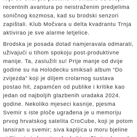
recentnih avantura po neistraženim predjelima
soničnog kozmosa, kad su brodski senzori
zapištali. Klub Močvara u delta kvadrantu Trnja
aktivirao je sve alarme letjelice.
Brodska je posada dotad namjeravala odmarati,
uživajući u tihom spokoju post-produktivne
manije. Ta, zaslužili su! Prije manje od dvije
godine su na Holodecku smiksali album “Do
zvijezda” koji je diljem crolarnog sustava
postao hit, zapamćen od publike i kritike kao
jedan od najboljih glazbenih uradaka 2024.
godine. Nekoliko mjeseci kasnije, pjesma
Svemir s iste ploče ugrađena je u memoriju
prvog hrvatskog satelita CroCube, koji je potom
lansiran u svemir; siva kapljica u moru bjeline