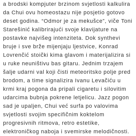
a brodski kompjuter brzinom svjetlosti kalkulira
da Chui ovu homeostazu nije posjetio gotovo
deset godina. “Odmor je za mekušce”, viče Toni
Starešinić kalibrirajući svoje klavijature na
postavke najvišeg intenziteta. Dok synthevi
bruje i sve brže mijenjaju ljestvice, Konrad
Lovrenčić stoički kima glavom i materijalizira si
u ruke neuništivu bas gitaru. Jednim trzajem
šalje udarni val koji čisti meteoritsko polje pred
brodom, a time signalizira Ivanu Levačiću u
krmi kraj pogona da pripali cigaretu i silovitim
udarcima bubnja pokrene letjelicu. Jazz pogon
sad je upaljen, Chui već surfa po valovima
svjetlosti svojim specifičnim koktelom
progresivnih ritmova, retro estetike,
elektroničkog naboja i svemirske melodičnosti.