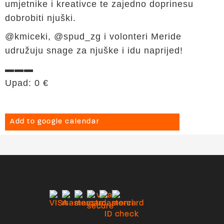
umjetnike i kreativce te zajedno doprinesu
dobrobiti njuški.
@kmiceki, @spud_zg i volonteri Meride
udružuju snage za njuške i idu naprijed!
▬▬▬
Upad: 0 €
Add to google calendar