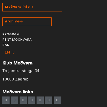
Močvara info
Archive
PROGRAM
RENT MOCHVARA
BAR
EN
HR
Klub Močvara
Trnjanska struga 34,
10000 Zagreb
Močvara links