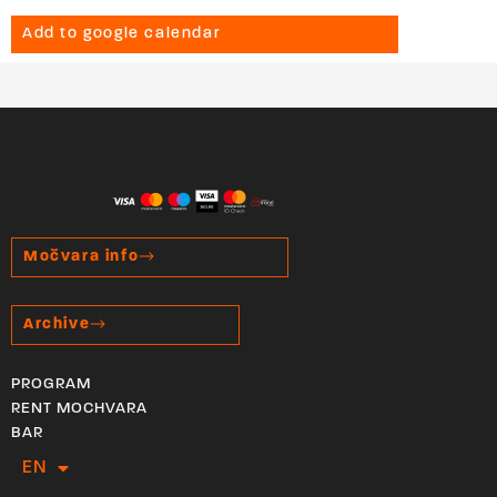
Add to google calendar
Močvara info
Archive
PROGRAM
RENT MOCHVARA
BAR
EN
HR