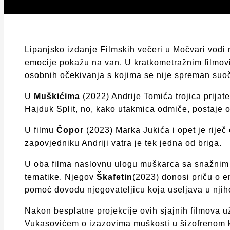
Lipanjsko izdanje Filmskih večeri u Močvari vodi 
emocije pokažu na van. U kratkometražnim filmovi
osobnih očekivanja s kojima se nije spreman suoči
U
Muškićima
(2022) Andrije Tomića trojica prija
Hajduk Split, no, kako utakmica odmiče, postaje oč
U filmu
Čopor
(2023) Marka Jukića i opet je riječ
zapovjedniku Andriji vatra je tek jedna od briga.
U oba filma naslovnu ulogu muškarca sa snažnim u
tematike. Njegov
Škafetin
(2023) donosi priču o e
pomoć dovodu njegovateljicu koja useljava u njih
Nakon besplatne projekcije ovih sjajnih filmova
Vukasovićem o izazovima muškosti u šizofrenom ko