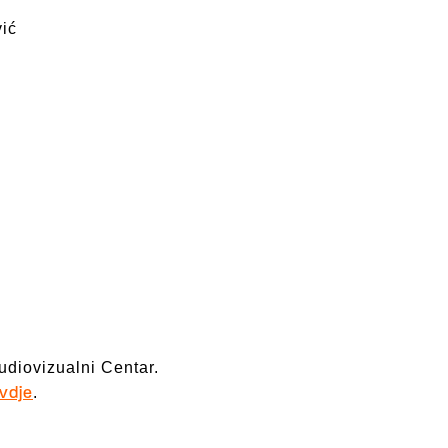
vić
udiovizualni Centar.
.
vdje