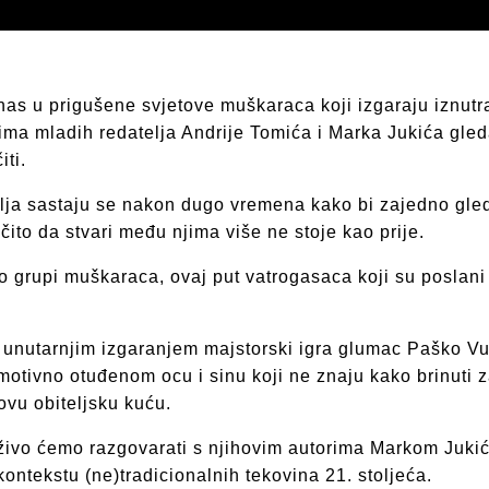
nas u prigušene svjetove muškaraca koji izgaraju iznutr
ma mladih redatelja Andrije Tomića i Marka Jukića gleda
ti.
telja sastaju se nakon dugo vremena kako bi zajedno gl
ito da stvari među njima više ne stoje kao prije.
 o grupi muškaraca, ovaj put vatrogasaca koji su poslani
nutarnjim izgaranjem majstorski igra glumac Paško Vuka
motivno otuđenom ocu i sinu koji ne znaju kako brinuti 
ovu obiteljsku kuću.
 uživo ćemo razgovarati s njihovim autorima Markom Ju
ntekstu (ne)tradicionalnih tekovina 21. stoljeća.