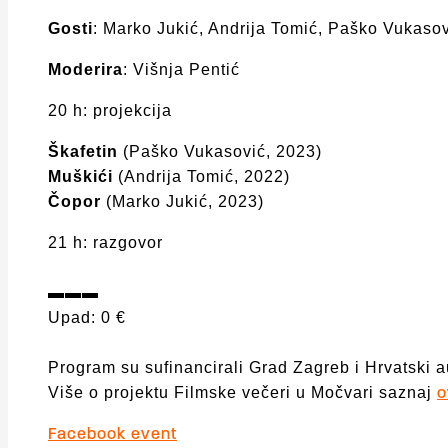
Gosti
: Marko Jukić, Andrija Tomić, Paško Vukaso
Moderira
: Višnja Pentić
20 h: projekcija
Škafetin
(Paško Vukasović, 2023)
Muškići
(Andrija Tomić, 2022)
Čopor
(Marko Jukić, 2023)
21 h: razgovor
▬▬▬
Upad: 0 €
Program su sufinancirali Grad Zagreb i Hrvatski a
Više o projektu Filmske večeri u Močvari saznaj
o
Facebook event