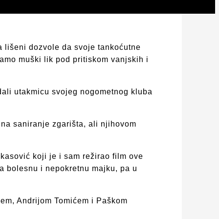
a lišeni dozvole da svoje tankoćutne
mo muški lik pod pritiskom vanjskih i
edali utakmicu svojeg nogometnog kluba
 na saniranje zgarišta, ali njihovom
sović koji je i sam režirao film ove
za bolesnu i nepokretnu majku, pa u
kićem, Andrijom Tomićem i Paškom